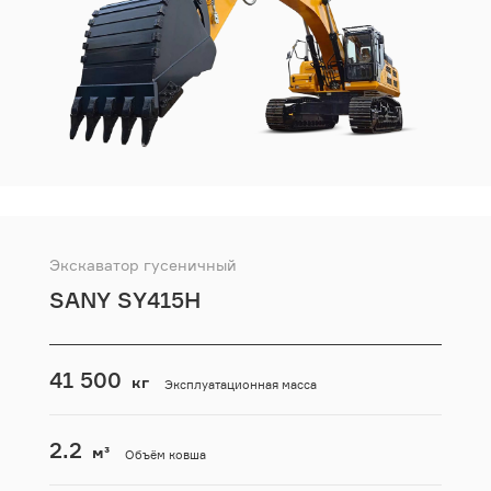
Экскаватор гусеничный
SANY SY415H
41 500
кг
Эксплуатационная масса
2.2
м³
Объём ковша