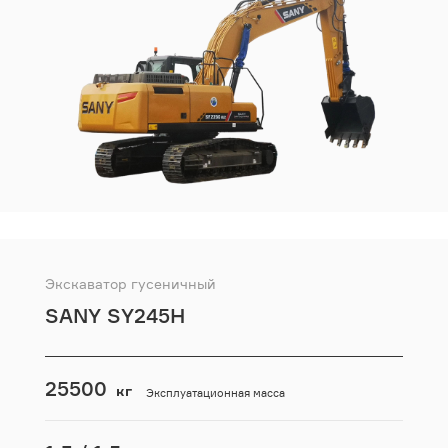
Экскаватор гусеничный
SANY SY245H
25500
кг
Эксплуатационная масса