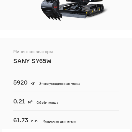
Мини-экскаваторы
SANY SY65W
5920
кг
Эксплуатационная масса
0.21
м³
Объём ковша
61.73
л.с.
Мощность двигателя