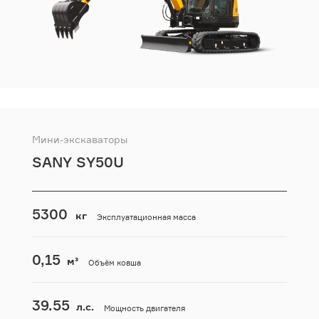
Мини-экскаваторы
SANY SY50U
5300
кг
Эксплуатационная масса
0,15
м³
Объём ковша
39.55
л.с.
Мощность двигателя