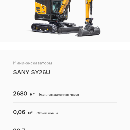
Мини-экскаваторы
SANY SY26U
2680
кг
Эксплуатационная масса
0,06
м³
Объём ковша