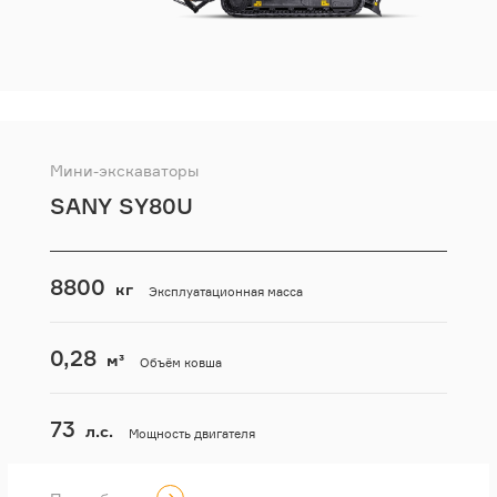
Мини-экскаваторы
SANY SY80U
8800
кг
Эксплуатационная масса
0,28
м³
Объём ковша
73
л.с.
Мощность двигателя