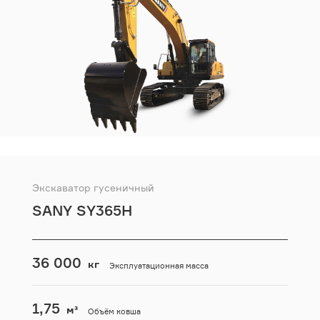
Экскаватор гусеничный
SANY SY365H
36 000
кг
Эксплуатационная масса
1,75
м³
Объём ковша