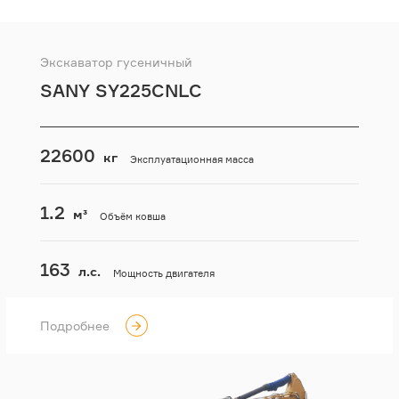
Экскаватор гусеничный
SANY SY225СNLC
22600
кг
Эксплуатационная масса
1.2
м³
Объём ковша
163
л.с.
Мощность двигателя
Подробнее